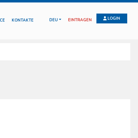
LOGIN
DEU
EINTRAGEN
CE
KONTAKTE
n der Wundbehandlung, Druckverbänden, Blutstillung, über intravenöse
emeistert werden können, wie zum Beispiel Amputationen, Verbrennungen,
m Arbeitsplatz (gesetzesvertretende Rechtsverordnung Nr. 81/2008).
on Boscarol hergestellten und vermarkteten Produkte sind das Ergebnis