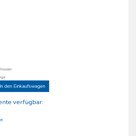
hlossen
nge
In den Einkaufswagen
nte verfügbar:
et