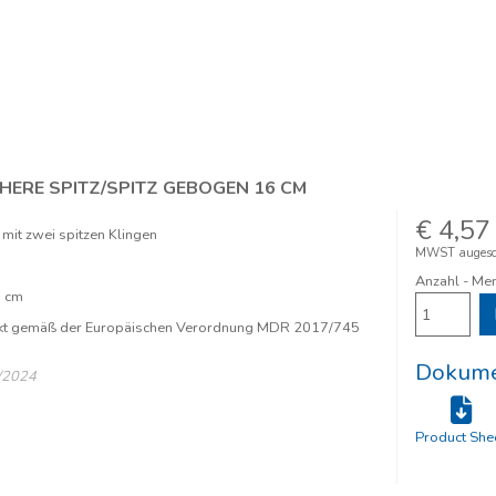
HERE SPITZ/SPITZ GEBOGEN 16 CM
€ 4,57
it zwei spitzen Klingen
MWST augesc
Anzahl - Me
 cm
kt gemäß der Europäischen Verordnung MDR 2017/745
Dokume
/2024
Product She