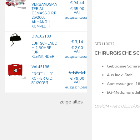
€ 94,44
VERBANDSMA
€ 65,00
TERIAL
VAT
GEMÄSS D.P.P. 2
5/2005 A
ausgeschlossen
NHANG 1 K
OMPLETT
DIA102108
€ 3,14
LUFTSCHLAUC
STR110032
€ 2,00
H 2 RÖHRE
VAT
CHIRURGISCHE SC
FÜR
KLEINKINDER
ausgeschlossen
Gebogene Schere m
VAL45196
€ 120,11
ERSTE HILFE
Aus Inox-Stahl
€ 79,00
KOFFER G.D.
VAT
81/2008/1
Abmessungen: 16
ausgeschlossen
EG-Medizinprodu
zeige alles
DIR/QM - Rev. 02_31/05