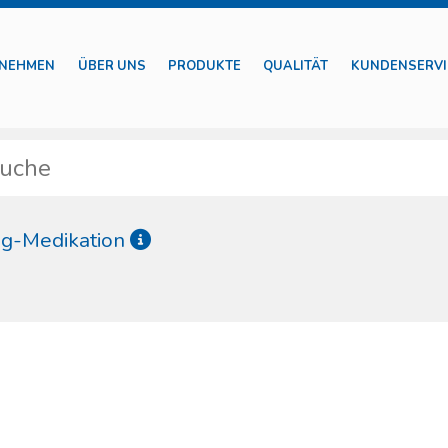
NEHMEN
ÜBER UNS
PRODUKTE
QUALITÄT
KUNDENSERVI
g-Medikation
 von Boscarol umfasst mehrere Arten von medizinischen Produkten, die vo
, bis hin zur Grundausstattung an chirurgischen Instrumenten reichen.
es komplette Spezial-Sets, mit denen besondere medizinische Situationen g
nsvorbeugung.
chutzkleidung und komplette Sets für den Arbeits- und Gesundheitsschutz a
ind speziell verpackt, um diese besondere Eigenschaft zu erhalten. Die v