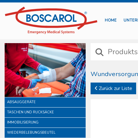
HOME
UNTER
Wundversorgun
Die Linie Wundversorgung
Zurück zur Liste
und intraossäre Punktionen
In dieser Kategorie gibt 
ABSAUGGERÄTE
Notgeburten und Infektio
TASCHEN UND RUCKSÄCKE
Enthalten sind außerdem S
IMMOBILISIERUNG
WIEDERBELEBUNGSBEUTEL
Alle sterilen Produkte s