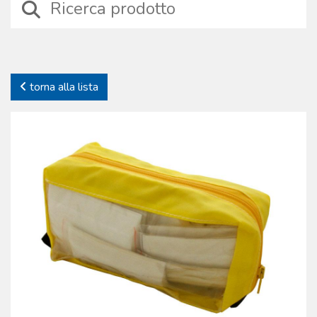
collaborazione con medici e soccorritori, con esperti di salvataggio
marino, alpino e con la protezione civile internazionale.
Diversamente da quanto spesso ipotizzato, le borse e gli zaini di
soccorso ad uso medico sono dispositivi realizzati con speciali
processi produttivi che includono scelte di materiali resistenti agli
torna alla lista
stress meccanici, cuciture specifiche e cerniere anti-grippaggio, facili
da aprire anche se si indossano dispositivi di protezione individuale.
Niente è lasciato al caso, nemmeno la scelta dei colori e della
fantasia impiegati nei tessuti per le linee pediatriche. La Boscarol
produce anche l’unica RESCUE BAG originale, studiata e prodotta nel
lontano ’85 dal fondatore della società Oscar Boscarol, oggi
probabilmente la borsa più copiata dai concorrenti nel mondo.
L’ampia gamma disponibile mira a soddisfare tutte le esigenze,
contribuendo a rendere famoso il marchio in tutto il mondo.