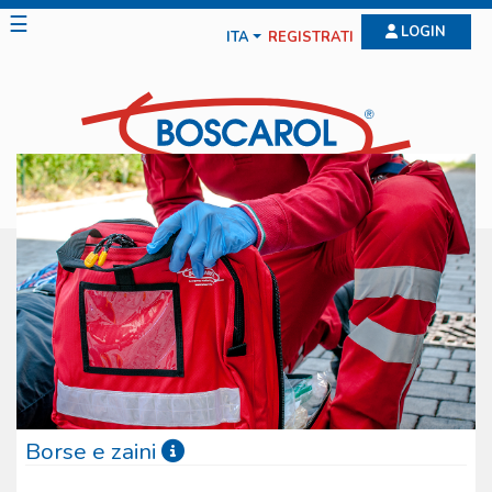
☰
LOGIN
ITA
REGISTRATI
Borse e zaini
Le borse e gli zaini Boscarol sono il frutto di anni di studio e