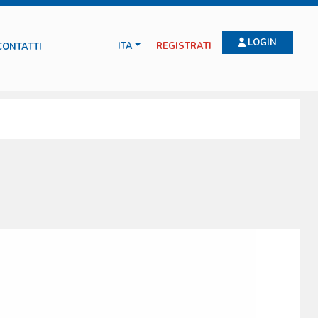
LOGIN
ITA
REGISTRATI
CONTATTI
ffidabili, sicuri e prodotti con materiali tecnici di alta qualità, durevoli
 produttivo. Continue verifiche sui processi e sui prodotti garantiscono la
che una gamma completa di accessori e parti di ricambio dei prodotti