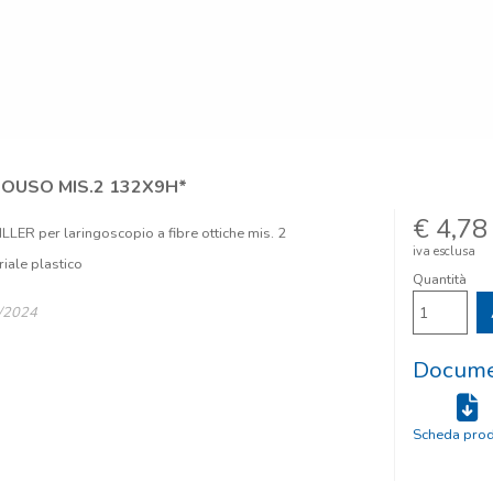
OUSO MIS.2 132X9H*
€ 4,78
ER per laringoscopio a fibre ottiche mis. 2
iva esclusa
riale plastico
Quantità
9/2024
Documen
Scheda prod