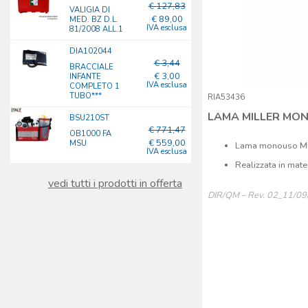
€ 127,83
VALIGIA DI
€ 89,00
MED. BZ D.L.
IVA esclusa
81/2008 ALL.1
DIA102044
€ 3,44
BRACCIALE
€ 3,00
INFANTE
IVA esclusa
COMPLETO 1
TUBO***
RIA53436
LAMA MILLER MON
BSU210ST
€ 771,47
OB1000 FA
€ 559,00
MSU
Lama monouso MILL
IVA esclusa
Realizzata in mate
vedi tutti i prodotti in offerta
DIR/QM – Rev. 02_11/0