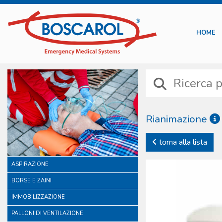
HOME
Rianimazione
La gamma offerta dalla Bosc
torna alla lista
nel tempo. Proprio a causa 
piena affidabilità dei d
ASPIRAZIONE
commercializzati.
BORSE E ZAINI
IMMOBILIZZAZIONE
PALLONI DI VENTILAZIONE