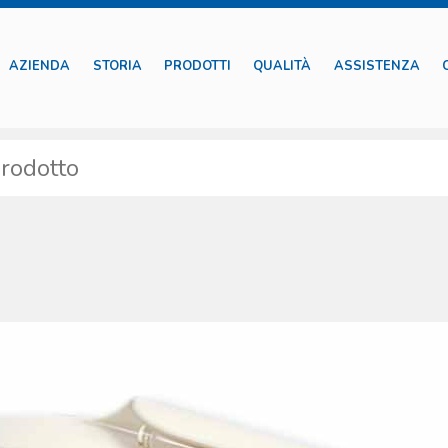
AZIENDA
STORIA
PRODOTTI
QUALITÀ
ASSISTENZA
arol per la rianimazione è molto specifica: sono stati selezionati dispositivi a
dello specifico impiego offriamo solo prodotti testati, di cui gestiamo l’iter
ispositivi. La Boscarol si impegna nel supporto del cliente offrendo an