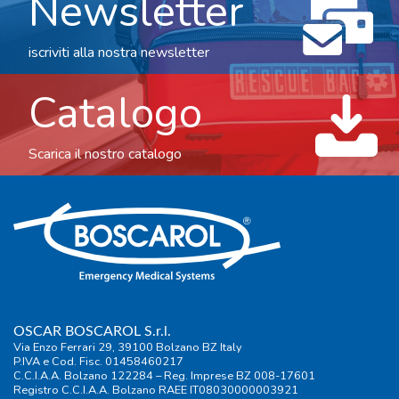
Newsletter
iscriviti alla nostra newsletter
Catalogo
Scarica il nostro catalogo
OSCAR BOSCAROL S.r.l.
Via Enzo Ferrari 29, 39100 Bolzano BZ Italy
P.IVA e Cod. Fisc. 01458460217
C.C.I.A.A. Bolzano 122284 – Reg. Imprese BZ 008-17601
Registro C.C.I.A.A. Bolzano RAEE IT08030000003921