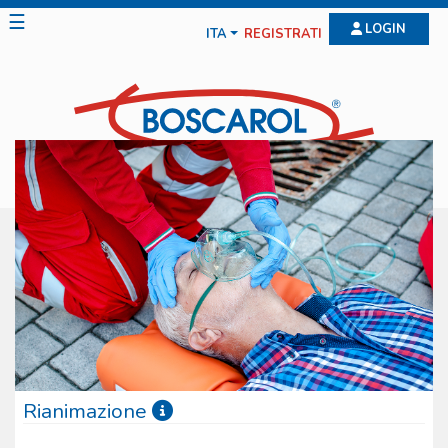
☰
LOGIN
ITA
REGISTRATI
Rianimazione
La gamma offerta dalla Boscarol per la rianimazione è molto