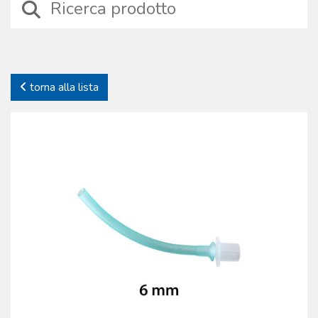
specifica: sono stati selezionati dispositivi affidabili, sicuri e prodotti
con materiali tecnici di alta qualità, durevoli nel tempo. Proprio a
causa dello specifico impiego offriamo solo prodotti testati, di cui
gestiamo l’iter produttivo. Continue verifiche sui processi e sui
prodotti garantiscono la piena affidabilità dei dispositivi. La
torna alla lista
Boscarol si impegna nel supporto del cliente offrendo anche una
gamma completa di accessori e parti di ricambio dei prodotti
commercializzati.