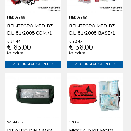
MED98866
MED98868
REINTEGRO MED. BZ
REINTEGRO MED. BZ
D.L. 81/2008 COM./1
D.L. 81/2008 BASE/1
€ 94,44
€ 82,47
€ 65,00
€ 56,00
iva esclusa
iva esclusa
AGGIUNGI AL CARRELLO
AGGIUNGI AL CARRELLO
VAL44362
17008
KIT AUTO DIN 13164
FIRST AID KIT MOTO