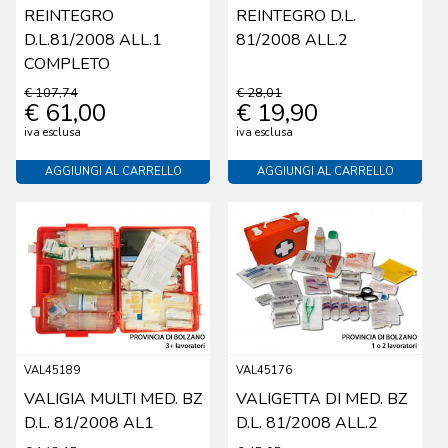
REINTEGRO
REINTEGRO D.L.
D.L.81/2008 ALL.1
81/2008 ALL.2
COMPLETO
€ 107,74
€ 28,01
€ 61,00
€ 19,90
iva esclusa
iva esclusa
AGGIUNGI AL CARRELLO
AGGIUNGI AL CARRELLO
VAL45189
VAL45176
VALIGIA MULTI MED. BZ
VALIGETTA DI MED. BZ
D.L. 81/2008 AL1
D.L. 81/2008 ALL.2