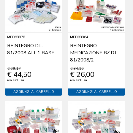
MED98878
MED98864
REINTEGRO D.L.
REINTEGRO
81/2008 ALL.1 BASE
MEDICAZIONE BZ D.L.
81/2008/2
€ 69,17
€ 34,10
€ 44,50
€ 26,00
iva esclusa
iva esclusa
AGGIUNGI AL CARRELLO
AGGIUNGI AL CARRELLO