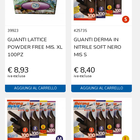
39923
42573S
GUANTI LATTICE
GUANTI DERMA IN
POWDER FREE MIS. XL
NITRILE SOFT NERO
100PZ
MIS S
€ 8,93
€ 8,40
iva esclusa
iva esclusa
AGGIUNGI AL CARRELLO
AGGIUNGI AL CARRELLO