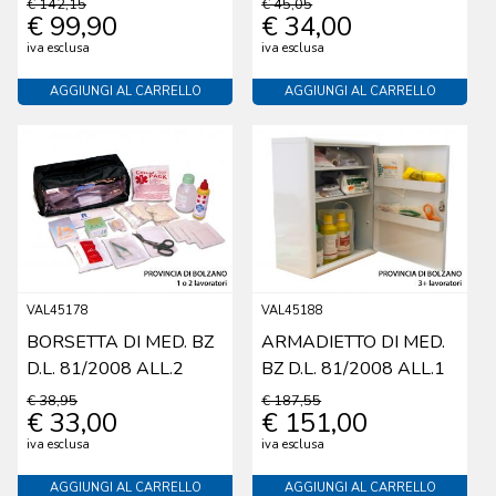
€ 142,15
€ 45,05
€ 99,90
€ 34,00
iva esclusa
iva esclusa
AGGIUNGI AL CARRELLO
AGGIUNGI AL CARRELLO
VAL45178
VAL45188
BORSETTA DI MED. BZ
ARMADIETTO DI MED.
D.L. 81/2008 ALL.2
BZ D.L. 81/2008 ALL.1
€ 38,95
€ 187,55
€ 33,00
€ 151,00
iva esclusa
iva esclusa
AGGIUNGI AL CARRELLO
AGGIUNGI AL CARRELLO