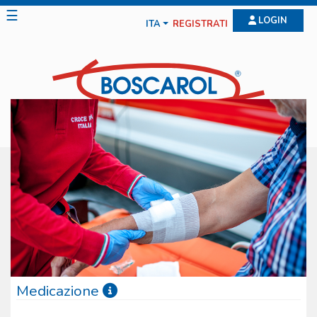
☰
LOGIN
ITA
REGISTRATI
Medicazione
La linea di Medicazione Boscarol include diverse tipologie di