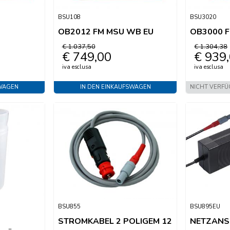
BSU108
BSU3020
OB2012 FM MSU WB EU
OB3000 
€ 1.037,50
€ 1.304,38
€ 749,00
€ 939
iva esclusa
iva esclusa
SWAGEN
IN DEN EINKAUFSWAGEN
NICHT VERF
BSU855
BSU895EU
STROMKABEL 2 POLIGEM 12
NETZANS