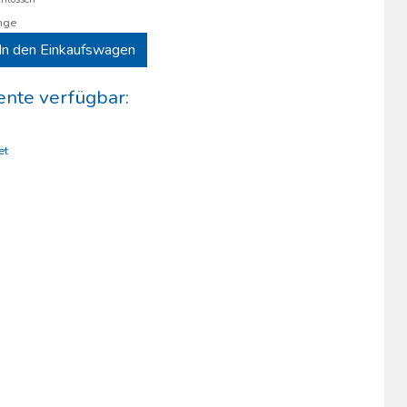
nge
In den Einkaufswagen
nte verfügbar:
et