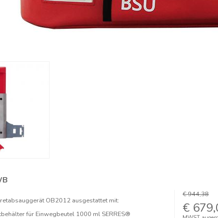
WB
€ 944,38
kretabsauggerät OB2012 ausgestattet mit:
€ 679,
tbehälter für Einwegbeutel 1000 ml SERRES®
MWST augesc