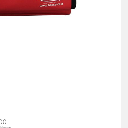
00
hlossen