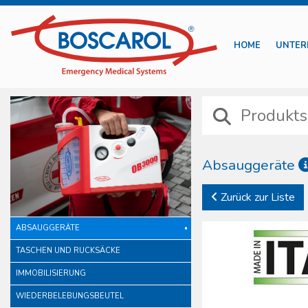
HOME
UNTER
Absauggeräte
Zurück zur Liste
ABSAUGGERÄTE
TASCHEN UND RUCKSÄCKE
IMMOBILISIERUNG
WIEDERBELEBUNGSBEUTEL