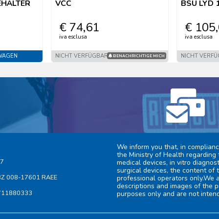
HÄLTER
VCC
BSU LYD 1
€ 74,61
€ 105
iva esclusa
iva esclusa
SWAGEN
NICHT VERFÜGBAR
NICHT VERF
BENACHRICHTIGE MICH
We inform you that, in complianc
the Ministry of Health regarding 
17
medical devices, in vitro diagno
surgical devices, the content of 
 BZ 008-17601 RAEE
professional operators only.We a
descriptions and images of the p
4711880333
purposes only and are not inten