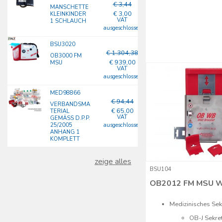
€ 3,44
MANSCHETTE
€ 3,00
KLEINKINDER
VAT
1 SCHLAUCH
ausgeschlossen
BSU3020
€ 1.304,38
OB3000 FM
€ 939,00
MSU
VAT
ausgeschlossen
MED98866
€ 94,44
VERBANDSMA
€ 65,00
TERIAL
VAT
GEMÄSS D.P.P. 2
5/2005 A
ausgeschlossen
NHANG 1 K
OMPLETT
zeige alles
BSU104
OB2012 FM MSU 
Medizinisches Se
OB-J Sekre