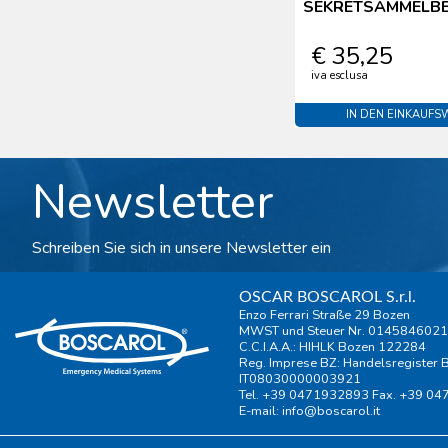
SEKRETSAMMELBE
€ 35,25
iva esclusa
IN DEN EINKAUF
Newsletter
Schreiben Sie sich in unsere Newsletter ein
OSCAR BOSCAROL S.r.l.
Enzo Ferrari Straße 29 Bozen
MWST und Steuer Nr. 014584602
C.C.I.A.A.: HIHLK Bozen 122284
Reg. Imprese BZ: Handelsregister
IT08030000003921
Tel. +39 0471932893 Fax. +39 0
E-mail:
info@boscarol.it