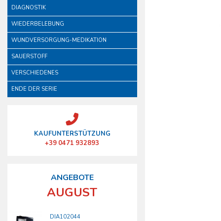
DIAGNOSTIK
WIEDERBELEBUNG
WUNDVERSORGUNG-MEDIKATION
SAUERSTOFF
VERSCHIEDENES
ENDE DER SERIE
KAUFUNTERSTÜTZUNG
+39 0471 932893
ANGEBOTE
AUGUST
DIA102044