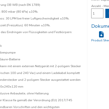
rung OB WB (nach EN 1789)
Anzahl - Me
: 800 mbar (80 kPa) ±10%.
ss: 30 LPM bei freier Luftgeschwindigkeit ±10%.
Dokume
zeit (Freizyklus): 60 Minuten ±10%.
das Eindringen von Flüssigkeiten und Festkörpern:
Product She
dc
olbenpumpe
Säure-Batterie
ann mit einem externen Netzgerät mit 2-poligem Stecker
ischen 100 und 240 Vac) und einem Ladekabel komplett
ünderstecker und 2-poligem Stecker ausgestattet werden
50x240x120 mm
klusive Anbauteile, ohne Halterung
er Klasse IIa gemäß der Verordnung (EU) 2017/745
ndbaren Vorschriften und den wichtigsten