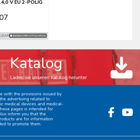
4,0 V EU 2-POLIG
,07
ÜGBAR
BENACHRICHTIGE MICH
Katalog
Laden sie unseren Katalog herunter
e with the provisions issued by
the advertising related to
stic medical devices and medical-
these pages is intended for
lso inform you that the
roducts are for information
ded to promote them.