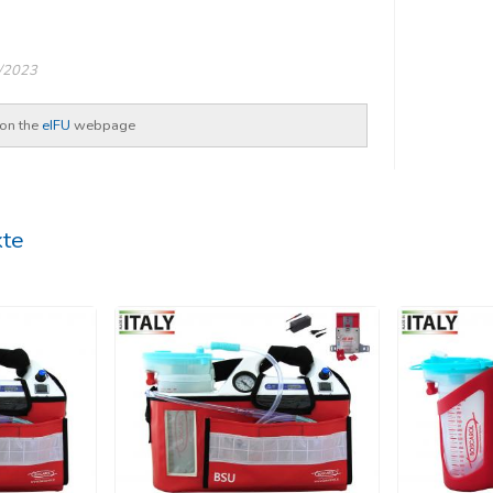
6/2023
 on the
eIFU
webpage
kte