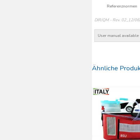
Referenznormen
DIR/QM – Rev. 02_12/0
User manual available
Ähnliche Produ