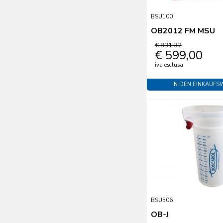
BSU100
OB2012 FM MSU
€ 831,32
€ 599,00
iva esclusa
IN DEN EINKAUF
BSU506
OB-J