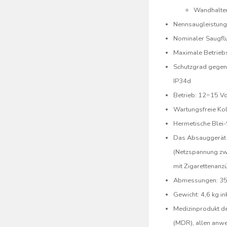
Wandhalte
Nennsaugleistung
Nominaler Saugflu
Maximale Betriebs
Schutzgrad gegen 
IP34d
Betrieb: 12÷15 V
Wartungsfreie K
Hermetische Blei-
Das Absauggerät k
(Netzspannung zw
mit Zigarettenanz
Abmessungen: 3
Gewicht: 4,6 kg in
Medizinprodukt d
(MDR), allen anwe