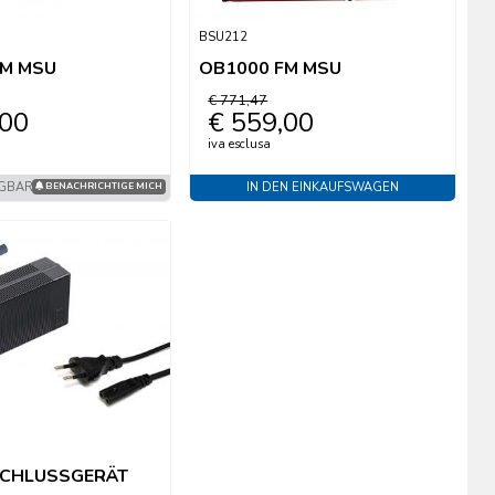
BSU212
FM MSU
OB1000 FM MSU
€ 771,47
,00
€ 559,00
iva esclusa
ÜGBAR
IN DEN EINKAUFSWAGEN
BENACHRICHTIGE MICH
CHLUSSGERÄT