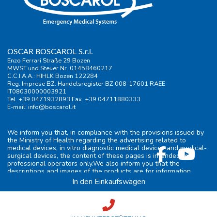
OSCAR BOSCAROL S.r.l.
Enzo Ferrari Straße 29 Bozen
MWST und Steuer Nr. 01458460217
C.C.I.A.A.: HIHLK Bozen 122284
Reg. Imprese BZ: Handelsregister BZ 008-17601 RAEE
IT08030000003921
Tel. +39 0471932893 Fax. +39 04711880333
E-mail:
info@boscarol.it
We inform you that, in compliance with the provisions issued by
the Ministry of Health regarding the advertising related to
medical devices, in vitro diagnostic medical devices and medical-
surgical devices, the content of these pages is intended for
professional operators only.We also inform you that the
descriptions and images of the products are for information
purposes only and are not intended to promote them.
In den Einkaufswagen
Allgemeines
|
Nutzungsbedingungen
|
Privacy
|
Cookie-policy
|
FAQ
|
Preferenze privacy
credits