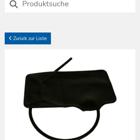
Diagnose von Krankheiten oder als Hilfsmittel bei der Erhebung und
Messung von physikalischen Werten des Körpers eingesetzt
werden. Pulsoxymeter, Blutdruckmesser, Thermometer und
Stethoskope garantieren eine ausgezeichnete Performance auch in
schwierigen Situationen. Die Firma Boscarol bietet einen
Zurück zur Liste
umfassenden Kundenservice an, um den Kunden bestmöglich
zufriedenzustellen. Die Wahl der Produkte erfolgt nicht etwa zufällig
und beruht nicht nur auf dem Preis, sondern ergibt sich aus den
Ergebnissen der ständigen Inspektionen bei den Lieferanten und aus
den rigorosen Kontrollen von dem Moment an, in dem die Ware
eintrifft.