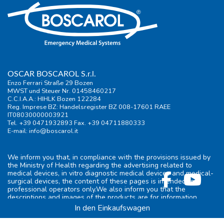
OSCAR BOSCAROL S.r.l.
Enzo Ferrari Straße 29 Bozen
MWST und Steuer Nr. 01458460217
C.C.I.A.A.: HIHLK Bozen 122284
Reg. Imprese BZ: Handelsregister BZ 008-17601 RAEE
IT08030000003921
Tel. +39 0471932893 Fax. +39 04711880333
E-mail:
info@boscarol.it
We inform you that, in compliance with the provisions issued by
the Ministry of Health regarding the advertising related to
medical devices, in vitro diagnostic medical devices and medical-
surgical devices, the content of these pages is intended for
professional operators only.We also inform you that the
descriptions and images of the products are for information
purposes only and are not intended to promote them.
In den Einkaufswagen