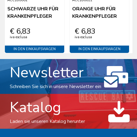
ACC180002
ACC180012
SCHWARZE UHR FÜR
ORANGE UHR FÜR
KRANKENPFLEGER
KRANKENPFLEGER
€ 6,83
€ 6,83
iva esclusa
iva esclusa
IN DEN EINKAUFSWAGEN
IN DEN EINKAUFSWAGEN
Newsletter
Schreiben Sie sich in unsere Newsletter ein
Katalog
Laden sie unseren Katalog herunter