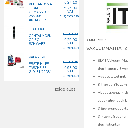
€ 34,10
VERBANDSMA
€ 26,00
TERIAL
VAT
GEMÄSS D.P.P. 2
5/2005 A
ausgeschlossen
NHANG 2
DIA100415
€ 113,97
OPHTALMOSK
€ 25,00
OP F.O.
XIMM120014
VAT
SCHWARZ
VAKUUMMATRATZ
ausgeschlossen
VAL45150
SDM-Vakuum-Matra
€ 118,38
ERSTE HILFE
€ 98,00
TASCHE 33
den Transport von
VAT
G.D. 81/2008/1
ausgeschlossen
Ausgestattet mit:
8 Tragegriffe zum 
zeige alles
Absaugventil in d
zugänglich auch b
3 Sicherungsgurt
3 interne Saugka
des Patienten