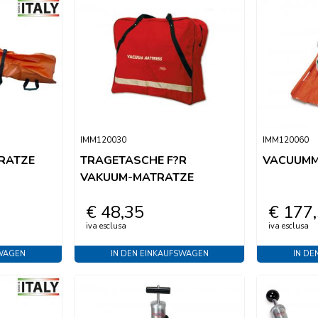
IMM120030
IMM120060
RATZE
TRAGETASCHE F?R
VACUUMM
VAKUUM-MATRATZE
€ 48,35
€ 177
iva esclusa
iva esclusa
SWAGEN
IN DEN EINKAUFSWAGEN
IN DE