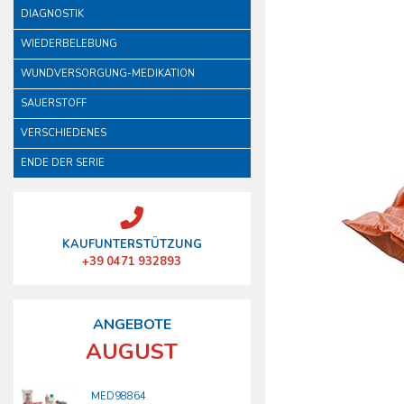
DIAGNOSTIK
WIEDERBELEBUNG
WUNDVERSORGUNG-MEDIKATION
SAUERSTOFF
VERSCHIEDENES
ENDE DER SERIE
KAUFUNTERSTÜTZUNG
+39 0471 932893
ANGEBOTE
AUGUST
MED98864