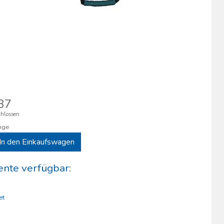
37
hlossen
nge
In den Einkaufswagen
nte verfügbar:
et