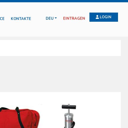
LOGIN
DEU
EINTRAGEN
CE
KONTAKTE
 eingegliedert worden, da sie den unfallverletzten Patienten beträchtliche
nheiten haben es uns ermöglicht, eine umfangreiche Serie an speziellen
lisierung der Gliedmaßen, des ganzen Körpers, das korrekte Anheben und
Lufkammerschienen, steife und weiche Halskrausen sind nur einige der
ntlichten Normen zum Thema geprüft. Diese schreiben die technischen
nen eingesetzt werden. Die technischen Materialien werden sorgfältig
zu machen und eine lange Lebensdauer garantieren zu können.