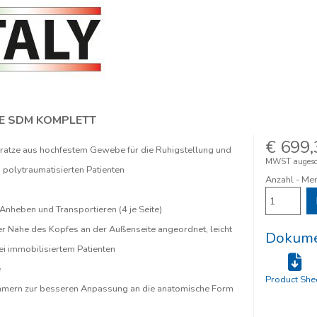
E SDM KOMPLETT
€ 699,
tze aus hochfestem Gewebe für die Ruhigstellung und
MWST augesc
 polytraumatisierten Patienten
Anzahl - Me
Anheben und Transportieren (4 je Seite)
er Nähe des Kopfes an der Außenseite angeordnet, leicht
Dokume
ei immobilisiertem Patienten
e
Product She
mmern zur besseren Anpassung an die anatomische Form