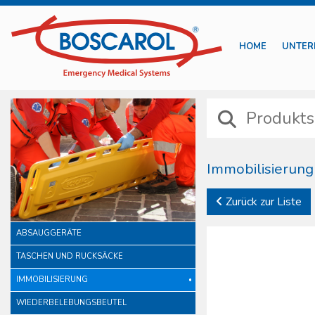
HOME
UNTER
Immobilisierun
Die Vorrichtungen für die 
Zurück zur Liste
Vorteile verschaffen. Die
Produkten auszuwählen und
ABSAUGGERÄTE
den sicheren Transport v
Boscarol-Produkte, die d
TASCHEN UND RUCKSÄCKE
Eigenschaften der Vorric
IMMOBILISIERUNG
ausgewählt, um den Rettun
WIEDERBELEBUNGSBEUTEL