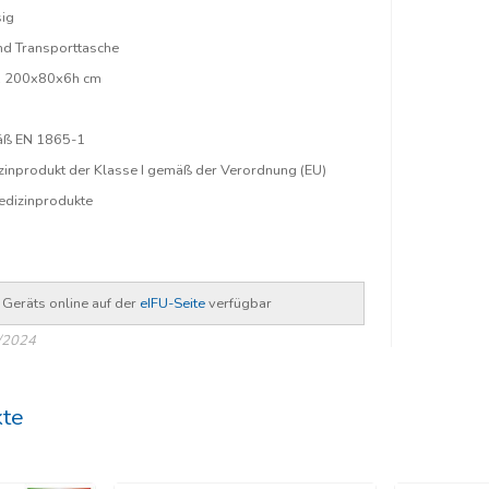
ig
d Transporttasche
. 200x80x6h cm
mäß EN 1865-1
izinprodukt der Klasse I gemäß der Verordnung (EU)
dizinprodukte
Geräts online auf der
eIFU-Seite
verfügbar
/2024
kte