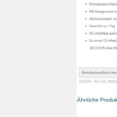
Röntgendurchläss
Mit Saugpumpe un
Abmessungen: ca
Gewicht: ca. 7 kg
EG-Zertifikat ge
Es ist ein CE-Med
2017/745 über Me
Benutzerhandbuch des 
DIR/QM - Rev. 02_28/08
Ähnliche Produ