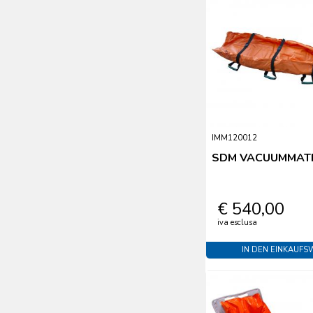
IMM120012
SDM VACUUMMAT
€ 540,00
iva esclusa
IN DEN EINKAUF