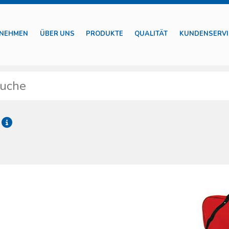
NEHMEN
ÜBER UNS
PRODUKTE
QUALITÄT
KUNDENSERVI
g
Immobilisierung sind seit wenigen Jahren vollberechtigt in die Notfallmedizin
 Studien in unserem Planungsbüro und die Zusammenarbeit mit den Rettungsei
 zu produzieren. Wir verfügen über Vorrichtungen, die sich für die Immobi
on mehrfach verletzten Patienten eignen. Spine Boards, Vakuummatratzen, 
ieser Kategorie angehören. Die Produkte wurden gemäß der jüngst veröffe
htungen vor, die in Rettungswagen und in Rettungsfahrzeugen im Allgemei
gsvorgang effizient und absolut sicher für Rettungspersonal und Patienten 