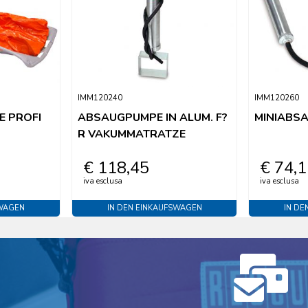
IMM120240
IMM120260
 PROFI
ABSAUGPUMPE IN ALUM. F?
MINIABSA
R VAKUMMATRATZE
€ 118,45
€ 74,
iva esclusa
iva esclusa
SWAGEN
IN DEN EINKAUFSWAGEN
IN DE