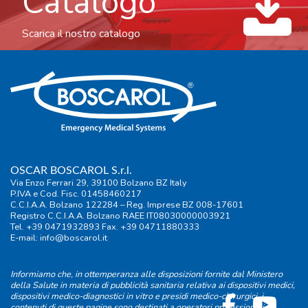
Catalogo
Scarica il nostro catalogo
OSCAR BOSCAROL S.r.l.
Via Enzo Ferrari 29, 39100 Bolzano BZ Italy
P.IVA e Cod. Fisc. 01458460217
C.C.I.A.A. Bolzano 122284 – Reg. Imprese BZ 008-17601
Registro C.C.I.A.A. Bolzano RAEE IT08030000003921
Tel. +39 0471932893 Fax. +39 04711880333
E-mail:
info@boscarol.it
Informiamo che, in ottemperanza alle disposizioni fornite dal Ministero
della Salute in materia di pubblicità sanitaria relativa ai dispositivi medici,
dispositivi medico-diagnostici in vitro e presidi medico-chirurgici, i
contenuti di queste pagine sono destinati a operatori professionali.