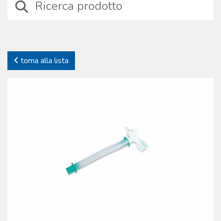
specifica: sono stati selezionati dispositivi affidabili, sicuri e prodotti
con materiali tecnici di alta qualità, durevoli nel tempo. Proprio a
causa dello specifico impiego offriamo solo prodotti testati, di cui
gestiamo l’iter produttivo. Continue verifiche sui processi e sui
prodotti garantiscono la piena affidabilità dei dispositivi. La
torna alla lista
Boscarol si impegna nel supporto del cliente offrendo anche una
gamma completa di accessori e parti di ricambio dei prodotti
commercializzati.