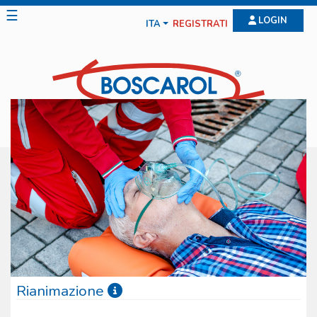
☰
LOGIN
ITA
REGISTRATI
Rianimazione
La gamma offerta dalla Boscarol per la rianimazione è molto