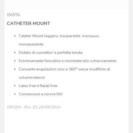
1515TG
CATHETER MOUNT
Cateter Mount leggero, trasparente, monouso-
monopaziente
Dotato di connettori a perfetta tenuta
Estremamente flessibile e resistente allo schiacciamento
Consente angolazioni sino a 360° senza modifiche al
volume interno
Latex free e ftalati free
Connessioni a norme ISO
DIR/QM – Rev. 02_06/09/2024