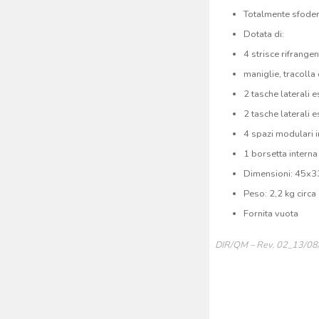
Totalmente sfoder
Dotata di:
4 strisce rifrangen
maniglie, tracolla 
2 tasche laterali 
2 tasche laterali e
4 spazi modulari i
1 borsetta interna
Dimensioni: 45x3
Peso: 2,2 kg circa
Fornita vuota
DIR/QM – Rev. 02_13/0