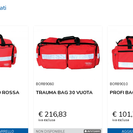
ati
BOR89060
BOR89010
0 ROSSA
TRAUMA BAG 30 VUOTA
PROFI B
€ 216,83
€ 101
iva esclusa
iva esclusa
ARRELLO
NON DISPONIBILE
AGGIU
AVVISAMI