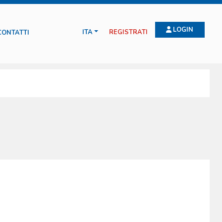
LOGIN
ITA
REGISTRATI
CONTATTI
con esperti di salvataggio marino, alpino e con la protezione civile
 sono dispositivi realizzati con speciali processi produttivi che
io, facili da aprire anche se si indossano dispositivi di protezione
ti per le linee pediatriche. La Boscarol produce anche l’unica RESCUE BAG
bilmente la borsa più copiata dai concorrenti nel mondo. L’ampia gamma
ndo.