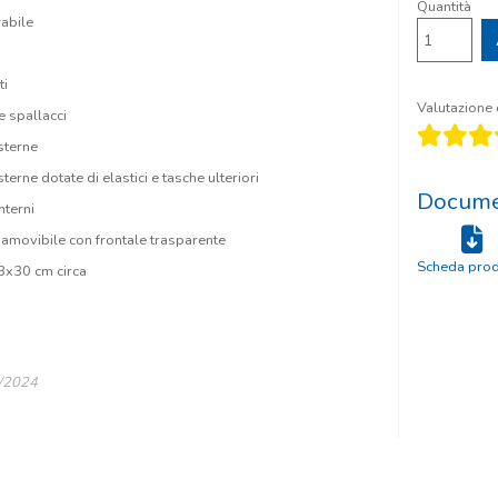
Quantità
abile
ti
Valutazione d
e spallacci
esterne
sterne dotate di elastici e tasche ulteriori
Documen
nterni
 amovibile con frontale trasparente
Scheda prod
3x30 cm circa
8/2024