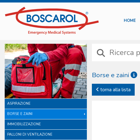
HOME
Borse e zaini
Le borse e gli zaini Boscar
torna alla lista
internazionale. Diversamen
includono scelte di materia
ASPIRAZIONE
individuale. Niente è lasc
originale, studiata e prod
BORSE E ZAINI
disponibile mira a soddisf
IMMOBILIZZAZIONE
PALLONI DI VENTILAZIONE