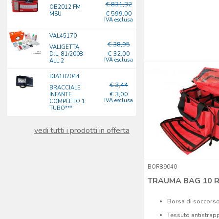
€ 831,32
OB2012 FM
€ 599,00
MSU
IVA esclusa
VAL45170
€ 38,95
VALIGETTA
€ 32,00
D.L. 81/2008
IVA esclusa
ALL.2
DIA102044
€ 3,44
BRACCIALE
€ 3,00
INFANTE
IVA esclusa
COMPLETO 1
TUBO***
vedi tutti i prodotti in offerta
BOR89040
TRAUMA BAG 10 
Borsa di soccorso
Tessuto antistrap