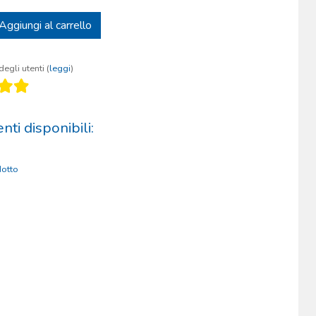
Aggiungi al carrello
egli utenti (
leggi
)
ti disponibili:
otto