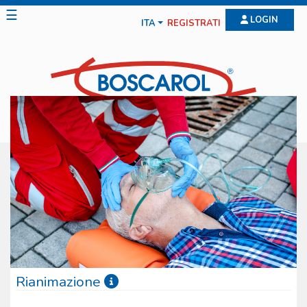
☰
LOGIN
ITA
REGISTRATI
Rianimazione
La gamma offerta dalla Boscarol per la rianimazione è molto