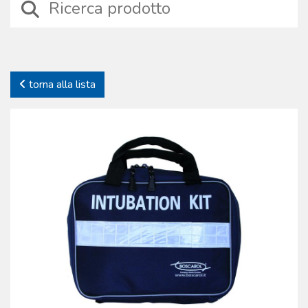
specifica: sono stati selezionati dispositivi affidabili, sicuri e prodotti
con materiali tecnici di alta qualità, durevoli nel tempo. Proprio a
causa dello specifico impiego offriamo solo prodotti testati, di cui
gestiamo l’iter produttivo. Continue verifiche sui processi e sui
prodotti garantiscono la piena affidabilità dei dispositivi. La
torna alla lista
Boscarol si impegna nel supporto del cliente offrendo anche una
gamma completa di accessori e parti di ricambio dei prodotti
commercializzati.