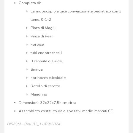
Completa di:
Laringoscopio a luce convenzionale pediatrico con 3
lame, 0-1-2
Pinza di Magill
Pinza di Pean
Forbice
tubi endotracheali
3 cannule di Güdel
Siringa
apribocca elicoidale
Rotolo di cerotto
Mandrino
Dimensioni: 32x22x7,5h cm circa
Assemblato costituito da dispositivi medici marcati CE
DIR/QM – Rev. 02_11/09/2024