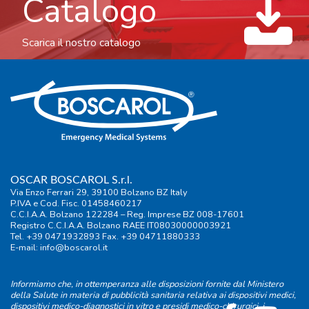
Catalogo
Scarica il nostro catalogo
OSCAR BOSCAROL S.r.l.
Via Enzo Ferrari 29, 39100 Bolzano BZ Italy
P.IVA e Cod. Fisc. 01458460217
C.C.I.A.A. Bolzano 122284 – Reg. Imprese BZ 008-17601
Registro C.C.I.A.A. Bolzano RAEE IT08030000003921
Tel. +39 0471932893 Fax. +39 04711880333
E-mail:
info@boscarol.it
Informiamo che, in ottemperanza alle disposizioni fornite dal Ministero
della Salute in materia di pubblicità sanitaria relativa ai dispositivi medici,
dispositivi medico-diagnostici in vitro e presidi medico-chirurgici, i