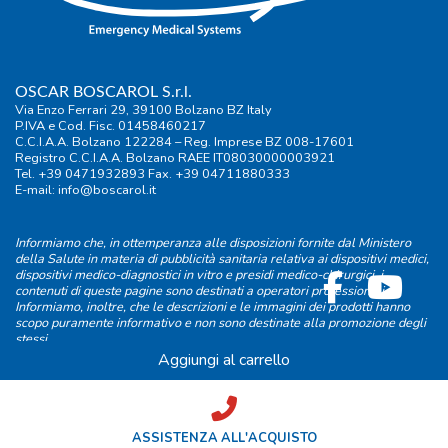
OSCAR BOSCAROL S.r.l.
Via Enzo Ferrari 29, 39100 Bolzano BZ Italy
P.IVA e Cod. Fisc. 01458460217
C.C.I.A.A. Bolzano 122284 – Reg. Imprese BZ 008-17601
Registro C.C.I.A.A. Bolzano RAEE IT08030000003921
Tel. +39 0471932893 Fax. +39 04711880333
E-mail:
info@boscarol.it
Informiamo che, in ottemperanza alle disposizioni fornite dal Ministero
della Salute in materia di pubblicità sanitaria relativa ai dispositivi medici,
dispositivi medico-diagnostici in vitro e presidi medico-chirurgici, i
contenuti di queste pagine sono destinati a operatori professionali.
Informiamo, inoltre, che le descrizioni e le immagini dei prodotti hanno
scopo puramente informativo e non sono destinate alla promozione degli
stessi.
Aggiungi al carrello
Condizioni di vendita
|
Termini d'uso
|
Informativa privacy
|
Cookie
policy
|
FAQ
|
Preferenze privacy
credits
ASSISTENZA ALL'ACQUISTO