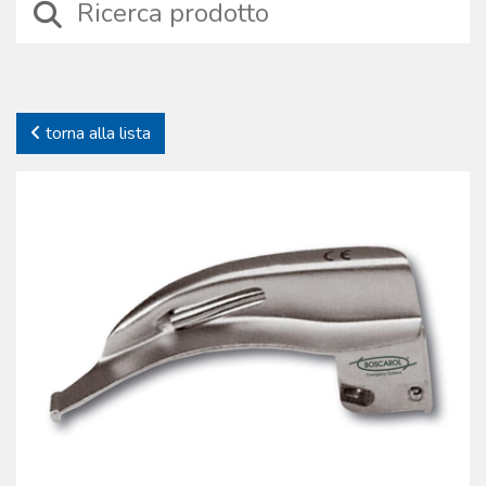
specifica: sono stati selezionati dispositivi affidabili, sicuri e prodotti
con materiali tecnici di alta qualità, durevoli nel tempo. Proprio a
causa dello specifico impiego offriamo solo prodotti testati, di cui
gestiamo l’iter produttivo. Continue verifiche sui processi e sui
prodotti garantiscono la piena affidabilità dei dispositivi. La
torna alla lista
Boscarol si impegna nel supporto del cliente offrendo anche una
gamma completa di accessori e parti di ricambio dei prodotti
commercializzati.