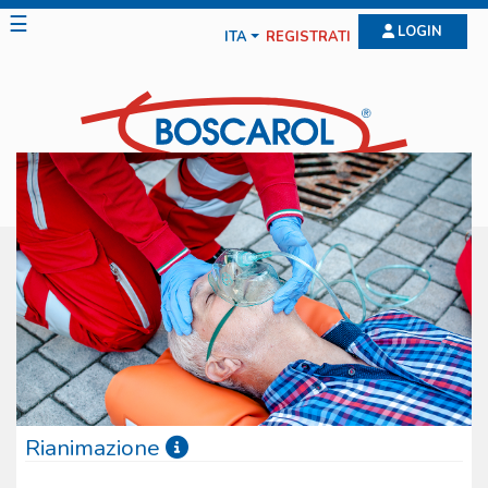
☰
LOGIN
ITA
REGISTRATI
Rianimazione
La gamma offerta dalla Boscarol per la rianimazione è molto