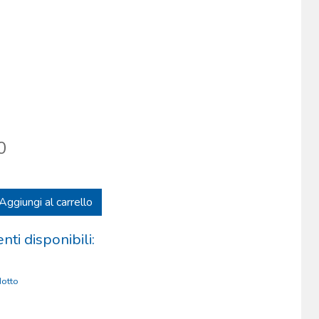
0
Aggiungi al carrello
ti disponibili:
otto