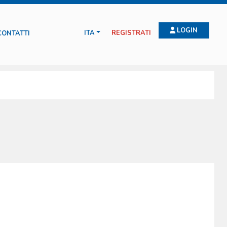
LOGIN
ITA
REGISTRATI
CONTATTI
ffidabili, sicuri e prodotti con materiali tecnici di alta qualità, durevoli
 produttivo. Continue verifiche sui processi e sui prodotti garantiscono la
che una gamma completa di accessori e parti di ricambio dei prodotti