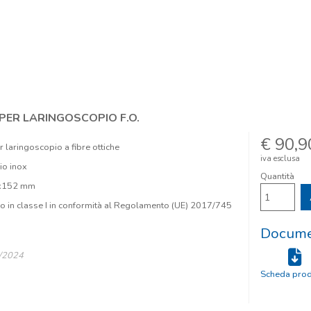
PER LARINGOSCOPIO F.O.
€ 90,9
 laringoscopio a fibre ottiche
iva esclusa
io inox
Quantità
0x152 mm
o in classe I in conformità al Regolamento (UE) 2017/745
Documen
4/2024
Scheda prod