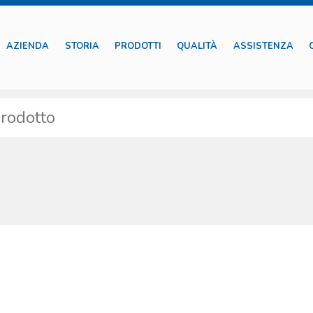
AZIENDA
STORIA
PRODOTTI
QUALITÀ
ASSISTENZA
arol per la rianimazione è molto specifica: sono stati selezionati dispositivi a
dello specifico impiego offriamo solo prodotti testati, di cui gestiamo l’iter
ispositivi. La Boscarol si impegna nel supporto del cliente offrendo an