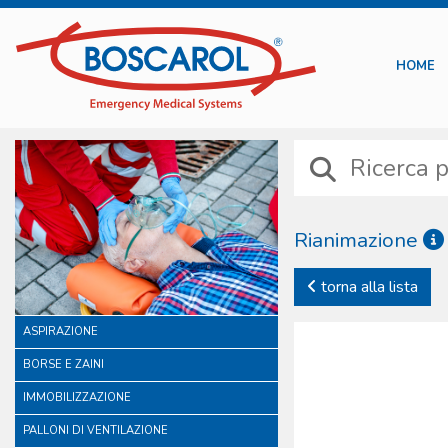
HOME
Rianimazione
La gamma offerta dalla Bosc
torna alla lista
nel tempo. Proprio a causa 
piena affidabilità dei d
ASPIRAZIONE
commercializzati.
BORSE E ZAINI
IMMOBILIZZAZIONE
PALLONI DI VENTILAZIONE