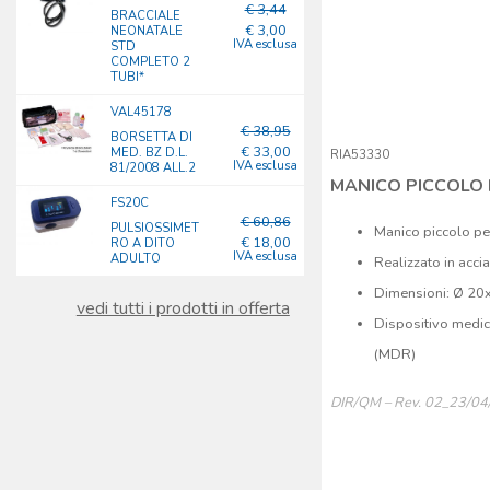
€ 3,44
BRACCIALE
€ 3,00
NEONATALE
IVA esclusa
STD
COMPLETO 2
TUBI*
VAL45178
€ 38,95
BORSETTA DI
€ 33,00
MED. BZ D.L.
RIA53330
IVA esclusa
81/2008 ALL.2
MANICO PICCOLO 
FS20C
€ 60,86
PULSIOSSIMET
Manico piccolo per
€ 18,00
RO A DITO
IVA esclusa
ADULTO
Realizzato in accia
Dimensioni: Ø 2
vedi tutti i prodotti in offerta
Dispositivo medic
(MDR)
DIR/QM – Rev. 02_23/0