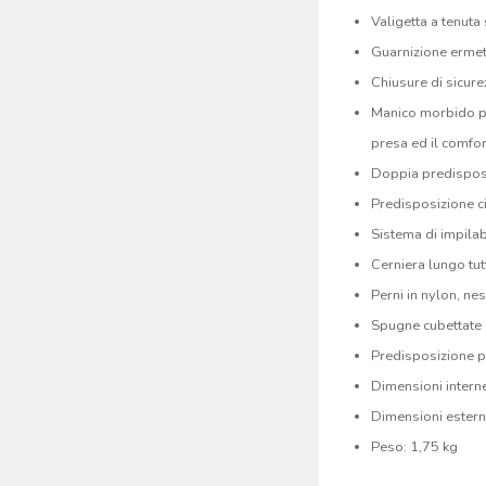
Valigetta a tenuta
Guarnizione ermet
Chiusure di sicure
Manico morbido p
presa ed il comfor
Doppia predisposi
Predisposizione ci
Sistema di impilab
Cerniera lungo tutt
Perni in nylon, n
Spugne cubettate e
Predisposizione pe
Dimensioni inter
Dimensioni ester
Peso: 1,75 kg