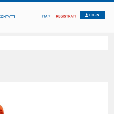
LOGIN
ITA
REGISTRATI
CONTATTI
con esperti di salvataggio marino, alpino e con la protezione civile
 sono dispositivi realizzati con speciali processi produttivi che
io, facili da aprire anche se si indossano dispositivi di protezione
ti per le linee pediatriche. La Boscarol produce anche l’unica RESCUE BAG
bilmente la borsa più copiata dai concorrenti nel mondo. L’ampia gamma
ndo.