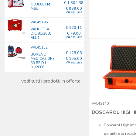
€ 1.304,38
OB3000 FM
€ 939,00
MSU
IVA esclusa
VAL45196
€ 120,11
VALIGETTA
€ 79,00
D.L. 81/2008
IVA esclusa
ALL.1
VAL45152
€ 125,03
BORSA DI
€ 105,00
MEDICAZIONE
IVA esclusa
33 BZ D.L.
81/2008
vedi tutti i prodotti in offerta
VAL43140
BOSCAROL HIGH I
Boscarol High Imp
garantire la resist