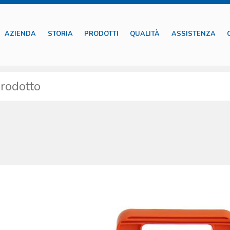
AZIENDA
STORIA
PRODOTTI
QUALITÀ
ASSISTENZA
ol sono il frutto di anni di studio e collaborazione con medici e soccorritori, 
te da quanto spesso ipotizzato, le borse e gli zaini di soccorso ad uso medico
li resistenti agli stress meccanici, cuciture specifiche e cerniere anti-grippagg
iato al caso, nemmeno la scelta dei colori e della fantasia impiegati nei tessu
otta nel lontano ’85 dal fondatore della società Oscar Boscarol, oggi proba
are tutte le esigenze, contribuendo a rendere famoso il marchio in tutto il mo