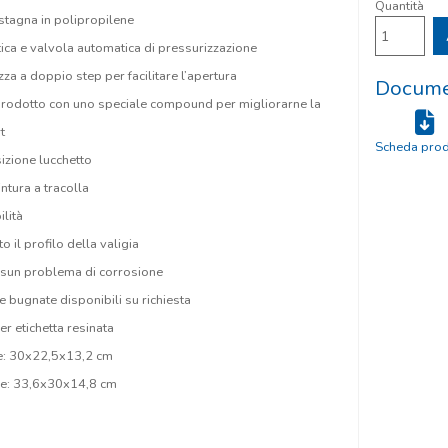
Quantità
 stagna in polipropilene
ica e valvola automatica di pressurizzazione
zza a doppio step per facilitare l’apertura
Documen
rodotto con uno speciale compound per migliorarne la
t
Scheda prod
zione lucchetto
ntura a tracolla
ilità
o il profilo della valigia
essun problema di corrosione
 bugnate disponibili su richiesta
r etichetta resinata
ne: 30x22,5x13,2 cm
ne: 33,6x30x14,8 cm