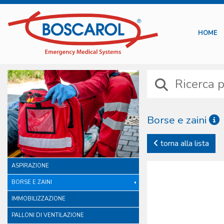
HOME
Borse e zaini
Le borse e gli zaini Boscar
torna alla lista
internazionale. Diversamen
includono scelte di materia
ASPIRAZIONE
individuale. Niente è lasc
originale, studiata e prod
BORSE E ZAINI
disponibile mira a soddisf
IMMOBILIZZAZIONE
PALLONI DI VENTILAZIONE