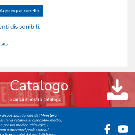
Aggiungi al carrello
ti disponibili:
otto
Catalogo
Scarica il nostro catalogo
disposizioni fornite dal Ministero
anitaria relativa ai dispositivi medici,
 e presidi medico-chirurgici, i
ati a operatori professionali.
i e le immagini dei prodotti hanno