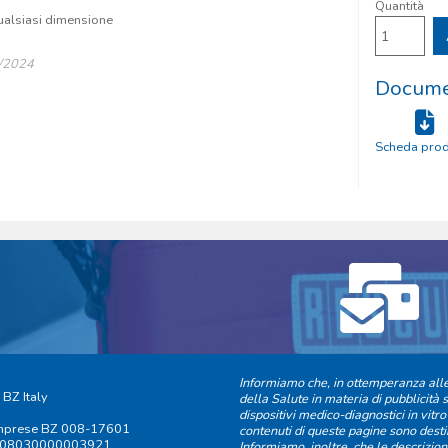
Quantità
qualsiasi dimensione
8/2024
Documen
Scheda prod
Informiamo che, in ottemperanza alle 
 BZ Italy
della Salute in materia di pubblicità s
dispositivi medico-diagnostici in vitro
 Imprese BZ 008-17601
contenuti di queste pagine sono destin
 IT08030000003921
Informiamo, inoltre, che le descrizion