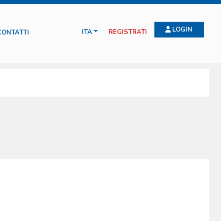
LOGIN
ITA
REGISTRATI
CONTATTI
con esperti di salvataggio marino, alpino e con la protezione civile
 sono dispositivi realizzati con speciali processi produttivi che
io, facili da aprire anche se si indossano dispositivi di protezione
ti per le linee pediatriche. La Boscarol produce anche l’unica RESCUE BAG
bilmente la borsa più copiata dai concorrenti nel mondo. L’ampia gamma
ndo.