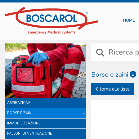
HOME
Borse e zaini
Le borse e gli zaini Boscar
torna alla lista
internazionale. Diversamen
includono scelte di materia
ASPIRAZIONE
individuale. Niente è lasc
originale, studiata e prod
BORSE E ZAINI
disponibile mira a soddisf
IMMOBILIZZAZIONE
PALLONI DI VENTILAZIONE