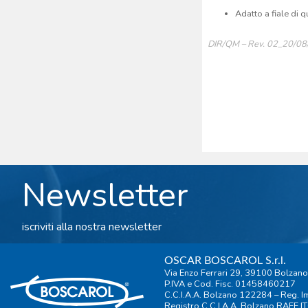
Adatto a fiale di 
DIR/QM – Rev. 02_20/0
Newsletter
iscriviti alla nostra newsletter
OSCAR BOSCAROL S.r.l.
Via Enzo Ferrari 29, 39100 Bolzano
P.IVA e Cod. Fisc. 01458460217
C.C.I.A.A. Bolzano 122284 – Reg.
Registro C.C.I.A.A. Bolzano RAEE