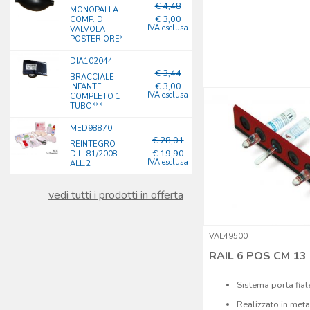
€ 4,48
MONOPALLA
€ 3,00
COMP. DI
IVA esclusa
VALVOLA
POSTERIORE*
DIA102044
€ 3,44
BRACCIALE
€ 3,00
INFANTE
IVA esclusa
COMPLETO 1
TUBO***
MED98870
€ 28,01
REINTEGRO
€ 19,90
D.L. 81/2008
IVA esclusa
ALL.2
vedi tutti i prodotti in offerta
VAL49500
RAIL 6 POS CM 13
Sistema porta fial
Realizzato in met