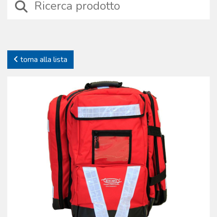
collaborazione con medici e soccorritori, con esperti di salvataggio
marino, alpino e con la protezione civile internazionale.
Diversamente da quanto spesso ipotizzato, le borse e gli zaini di
soccorso ad uso medico sono dispositivi realizzati con speciali
processi produttivi che includono scelte di materiali resistenti agli
torna alla lista
stress meccanici, cuciture specifiche e cerniere anti-grippaggio, facili
da aprire anche se si indossano dispositivi di protezione individuale.
Niente è lasciato al caso, nemmeno la scelta dei colori e della
fantasia impiegati nei tessuti per le linee pediatriche. La Boscarol
produce anche l’unica RESCUE BAG originale, studiata e prodotta nel
lontano ’85 dal fondatore della società Oscar Boscarol, oggi
probabilmente la borsa più copiata dai concorrenti nel mondo.
L’ampia gamma disponibile mira a soddisfare tutte le esigenze,
contribuendo a rendere famoso il marchio in tutto il mondo.