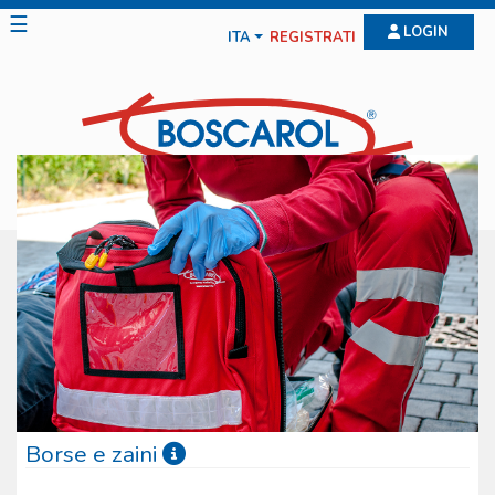
☰
LOGIN
ITA
REGISTRATI
Borse e zaini
Le borse e gli zaini Boscarol sono il frutto di anni di studio e