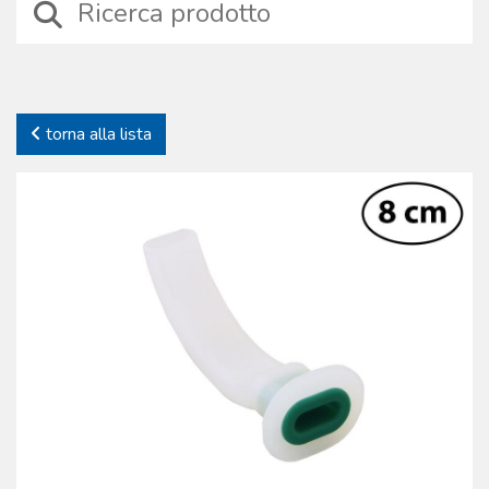
specifica: sono stati selezionati dispositivi affidabili, sicuri e prodotti
con materiali tecnici di alta qualità, durevoli nel tempo. Proprio a
causa dello specifico impiego offriamo solo prodotti testati, di cui
gestiamo l’iter produttivo. Continue verifiche sui processi e sui
prodotti garantiscono la piena affidabilità dei dispositivi. La
torna alla lista
Boscarol si impegna nel supporto del cliente offrendo anche una
gamma completa di accessori e parti di ricambio dei prodotti
commercializzati.