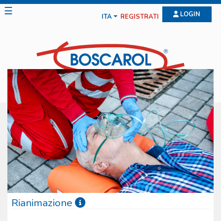
☰
LOGIN
ITA
REGISTRATI
Rianimazione
La gamma offerta dalla Boscarol per la rianimazione è molto