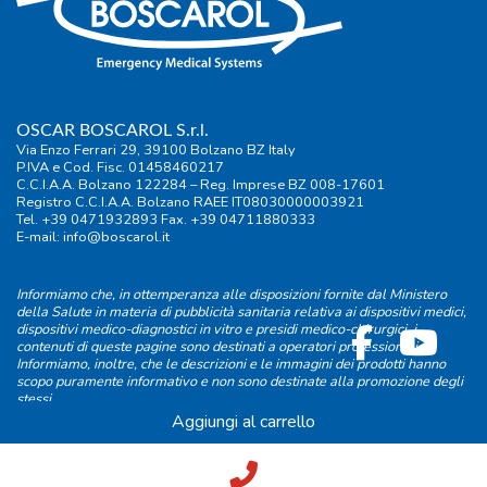
OSCAR BOSCAROL S.r.l.
Via Enzo Ferrari 29, 39100 Bolzano BZ Italy
P.IVA e Cod. Fisc. 01458460217
C.C.I.A.A. Bolzano 122284 – Reg. Imprese BZ 008-17601
Registro C.C.I.A.A. Bolzano RAEE IT08030000003921
Tel. +39 0471932893 Fax. +39 04711880333
E-mail:
info@boscarol.it
Informiamo che, in ottemperanza alle disposizioni fornite dal Ministero
della Salute in materia di pubblicità sanitaria relativa ai dispositivi medici,
dispositivi medico-diagnostici in vitro e presidi medico-chirurgici, i
contenuti di queste pagine sono destinati a operatori professionali.
Informiamo, inoltre, che le descrizioni e le immagini dei prodotti hanno
scopo puramente informativo e non sono destinate alla promozione degli
stessi.
Aggiungi al carrello
Condizioni di vendita
|
Termini d'uso
|
Informativa privacy
|
Cookie
policy
|
FAQ
|
Preferenze privacy
credits