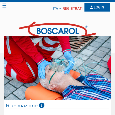
☰
LOGIN
ITA
REGISTRATI
Rianimazione
La gamma offerta dalla Boscarol per la rianimazione è molto