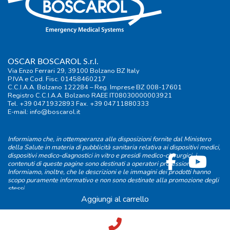
OSCAR BOSCAROL S.r.l.
Via Enzo Ferrari 29, 39100 Bolzano BZ Italy
P.IVA e Cod. Fisc. 01458460217
C.C.I.A.A. Bolzano 122284 – Reg. Imprese BZ 008-17601
Registro C.C.I.A.A. Bolzano RAEE IT08030000003921
Tel. +39 0471932893 Fax. +39 04711880333
E-mail:
info@boscarol.it
Informiamo che, in ottemperanza alle disposizioni fornite dal Ministero
della Salute in materia di pubblicità sanitaria relativa ai dispositivi medici,
dispositivi medico-diagnostici in vitro e presidi medico-chirurgici, i
contenuti di queste pagine sono destinati a operatori professionali.
Informiamo, inoltre, che le descrizioni e le immagini dei prodotti hanno
scopo puramente informativo e non sono destinate alla promozione degli
stessi.
Aggiungi al carrello
Condizioni di vendita
|
Termini d'uso
|
Informativa privacy
|
Cookie
policy
|
FAQ
|
Preferenze privacy
credits