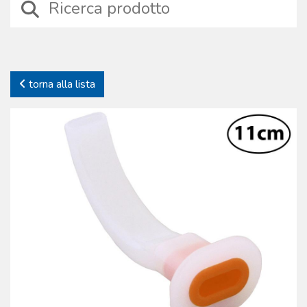
specifica: sono stati selezionati dispositivi affidabili, sicuri e prodotti
con materiali tecnici di alta qualità, durevoli nel tempo. Proprio a
causa dello specifico impiego offriamo solo prodotti testati, di cui
gestiamo l’iter produttivo. Continue verifiche sui processi e sui
prodotti garantiscono la piena affidabilità dei dispositivi. La
torna alla lista
Boscarol si impegna nel supporto del cliente offrendo anche una
gamma completa di accessori e parti di ricambio dei prodotti
commercializzati.