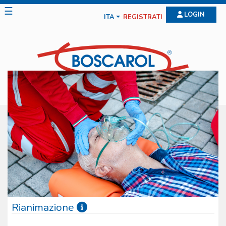
☰
LOGIN
ITA
REGISTRATI
Rianimazione
La gamma offerta dalla Boscarol per la rianimazione è molto