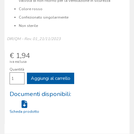
valvola di non ritorno per la ventilazione in sicurezza
Colore rosso
Confezionato singolarmente
Non sterile
DIR/QM – Rev. 01_21/11/2023
€ 1,94
iva esclusa
Quantità
Aggiungi al carrello
Documenti disponibili:
Scheda prodotto