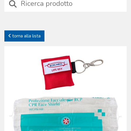
specifica: sono stati selezionati dispositivi affidabili, sicuri e prodotti
con materiali tecnici di alta qualità, durevoli nel tempo. Proprio a
causa dello specifico impiego offriamo solo prodotti testati, di cui
gestiamo l’iter produttivo. Continue verifiche sui processi e sui
prodotti garantiscono la piena affidabilità dei dispositivi. La
torna alla lista
Boscarol si impegna nel supporto del cliente offrendo anche una
gamma completa di accessori e parti di ricambio dei prodotti
commercializzati.