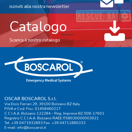
iscriviti alla nostra newsletter
Catalogo
Scarica il nostro catalogo
OSCAR BOSCAROL S.r.l.
Via Enzo Ferrari 29, 39100 Bolzano BZ Italy
P.IVA e Cod. Fisc. 01458460217
C.C.I.A.A. Bolzano 122284 – Reg. Imprese BZ 008-17601
Registro C.C.I.A.A. Bolzano RAEE IT08030000003921
Tel. +39 0471932893 Fax. +39 04711880333
E-mail:
info@boscarol.it