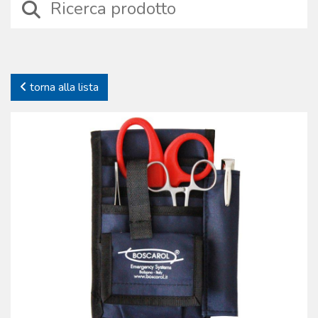
collaborazione con medici e soccorritori, con esperti di salvataggio
marino, alpino e con la protezione civile internazionale.
Diversamente da quanto spesso ipotizzato, le borse e gli zaini di
soccorso ad uso medico sono dispositivi realizzati con speciali
processi produttivi che includono scelte di materiali resistenti agli
torna alla lista
stress meccanici, cuciture specifiche e cerniere anti-grippaggio, facili
da aprire anche se si indossano dispositivi di protezione individuale.
Niente è lasciato al caso, nemmeno la scelta dei colori e della
fantasia impiegati nei tessuti per le linee pediatriche. La Boscarol
produce anche l’unica RESCUE BAG originale, studiata e prodotta nel
lontano ’85 dal fondatore della società Oscar Boscarol, oggi
probabilmente la borsa più copiata dai concorrenti nel mondo.
L’ampia gamma disponibile mira a soddisfare tutte le esigenze,
contribuendo a rendere famoso il marchio in tutto il mondo.