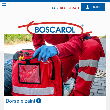
☰
LOGIN
ITA
REGISTRATI
Borse e zaini
Le borse e gli zaini Boscarol sono il frutto di anni di studio e