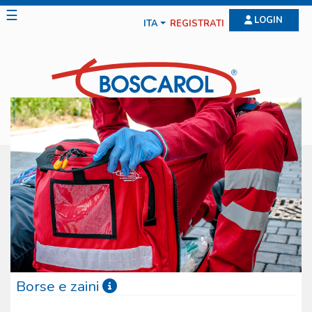
☰
LOGIN
ITA
REGISTRATI
Borse e zaini
Le borse e gli zaini Boscarol sono il frutto di anni di studio e