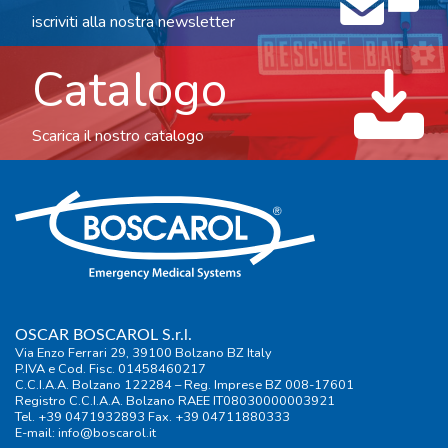
iscriviti alla nostra newsletter
Catalogo
Scarica il nostro catalogo
OSCAR BOSCAROL S.r.l.
Via Enzo Ferrari 29, 39100 Bolzano BZ Italy
P.IVA e Cod. Fisc. 01458460217
C.C.I.A.A. Bolzano 122284 – Reg. Imprese BZ 008-17601
Registro C.C.I.A.A. Bolzano RAEE IT08030000003921
Tel. +39 0471932893 Fax. +39 04711880333
E-mail:
info@boscarol.it