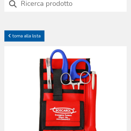
collaborazione con medici e soccorritori, con esperti di salvataggio
marino, alpino e con la protezione civile internazionale.
Diversamente da quanto spesso ipotizzato, le borse e gli zaini di
soccorso ad uso medico sono dispositivi realizzati con speciali
processi produttivi che includono scelte di materiali resistenti agli
torna alla lista
stress meccanici, cuciture specifiche e cerniere anti-grippaggio, facili
da aprire anche se si indossano dispositivi di protezione individuale.
Niente è lasciato al caso, nemmeno la scelta dei colori e della
fantasia impiegati nei tessuti per le linee pediatriche. La Boscarol
produce anche l’unica RESCUE BAG originale, studiata e prodotta nel
lontano ’85 dal fondatore della società Oscar Boscarol, oggi
probabilmente la borsa più copiata dai concorrenti nel mondo.
L’ampia gamma disponibile mira a soddisfare tutte le esigenze,
contribuendo a rendere famoso il marchio in tutto il mondo.